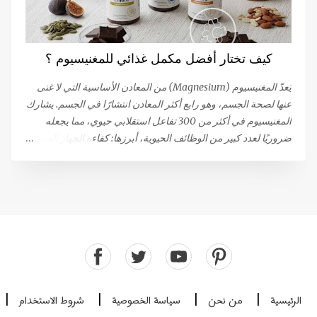
إلى المرحاض أو ملامسة الحشفة للملابس قد تؤدي إلى حدوث
القذف التلقائي. 81٪ من الرجال الذين يعانون من هذا النوع من
القذف لا يشعرون بالمتعة أثناء حدوثه. بينما تعترف النسبة المتبقية
كيف تختار أفضل مكمل غذائي للمغنيسيوم ؟
(19 ٪) بشعورهم بالنشوة، (ولكنها أقل من تلك التي تحدث أثناء
الإتصال الجنسي المرغوب فيه)، أو تقلصات تحت الحوض التي تحدث
يُعدّ المغنيسيوم (Magnesium) من المعادن الأساسية التي لا غنى
أثناء النشوة الجنسية. يمكن أن تؤدي...
عنها لصحة الجسم، وهو رابع أكثر المعادن انتشارًا في الجسم. يشارك
المغنيسيوم في أكثر من 300 تفاعل استقلابي حيوي، مما يجعله
ضروريًا لعدد كبير من الوظائف الحيوية، أبرزها: كفاءة الجهاز العصبي
والعضلي: يساهم في نقل الإشارات العصبية واسترخاء العضلات بعد
الانقباض. إنتاج الطاقة: يلعب دورًا مركزيًا في عمليات توليد الطاقة.
الصحة المناعية والعظام: يدعم صحة الجهاز المناعي وقوة العظام.
وظيفة القلب: يعتبر ضروريًا للحفاظ على وظيفة قلبية سليمة. هل
تعاني من نقص في المغنيسيوم؟ رغم أن المغنيسيوم يتم الحصول
عليه من الغذاء (حوالي 120 ملغ لكل 1000 سعرة حرارية)، إلا أن
حالات النقص فيه منتشرة على نطاق واسع، خاصة في ظل ظروف
الإجهاد والتوتر التي تزيد من استهلاكه. يُعتبر نقص المغنيسيوم سببًا
رئيسيًا للشعور بالإرهاق والتعب المزمن، مما يستدعي اللجوء إلى
الرئيسية
من نحن
سياسة الخصوصية
شروط الاستخدام
|
|
|
|
المكملات الغذائية في كثير من الأحيان. معايير اختيار مكمل