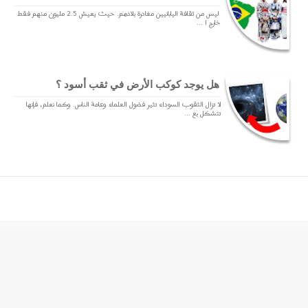
ليس من ثقافة اليابانيين مغادرة بلادهم. حيث يعيش 2.5 مليون منهم فقط
خارج ا ...
هل يوجد كوكب الأرض في ثقب أسود ؟
لا تزال الثقوب السوداء تثير فضول العلماء وعامة الناس. وكما نعلم، فإنها
تتشكل بع ...