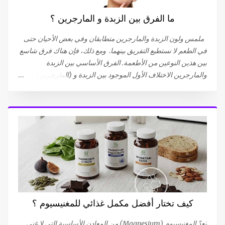
القذف لا يشعرون بالمتعة أثناء حدوثه. بينما تعترف النسبة المتبقية
ما الفرق بين الزبدة و المارجرين ؟
(19 ٪) بشعورهم بالنشوة، (ولكنها أقل من تلك التي تحدث أثناء
الإتصال الجنسي المرغوب فيه)، أو تقلصات تحت الحوض التي تحدث
ملمس ولون الزبدة والمارجرين متطابقان وفي بعض الأحيان حتى
أثناء النشوة الجنسية. يمكن أن تؤدي...
في الطعم لا نستطيع التفريق بينهما. ومع ذلك، فإن هناك فرق شاسع
بين هذين النوعين من الأطعمة. الفرق الأساسي بين الزبدة
والمارجرين الاختلاف الأول الموجود بين الزبدة و (المارجرين)، هو
أن الزبدة منتج طبيعي، بعبارة أخرى، الزبدة مصنوعة من مكون واحد
وهو الحليب . أما (المارجرين) ، فهي ناتجة عن وصفة تجمع بين عدة
مكونات . يتم استخلاص الزبدة من الدهون الموجودة في الحليب.
لذلك فهي دهون حيوانية. أما (المارجرين) فهي مصنوعة من الدهون
النباتية، من زيت اللفت (الكولزا) أو زيت عباد الشمس . ما يجب أن
تعرفه عن زبدة حليب البقر يبدأ إنتاج الزبدة بجمع الحليب. بعد تبريده
لفصل الكريمة عن الحليب، يتم تسخين الكريمة بعد ذلك لإزالة
الرطوبة الزائدة. ثم يتم تقليب هذه الكريمة السميكة أو رجِّها أو
ضربها ميكانيكيًا حتى تتحول إلى حبوب من الزبدة و مصل اللبن
(Whey). يتم بعد ذلك فصل الزبدة عن مصل اللبن وغسلها بالماء
كيف تختار أفضل مكمل غذائي للمغنيسيوم ؟
البارد لإزالة بقايا مصل اللبن. هذه العملية الفيزيائية تستخرج الدهون
من الحليب، وتنتج الزبدة التي نعرفها. هذه الزبدة م...
يُعدّ المغنيسيوم (Magnesium) من المعادن الأساسية التي لا غنى