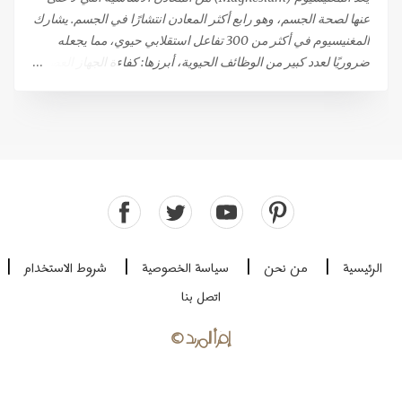
عنها لصحة الجسم، وهو رابع أكثر المعادن انتشارًا في الجسم. يشارك
المغنيسيوم في أكثر من 300 تفاعل استقلابي حيوي، مما يجعله
ضروريًا لعدد كبير من الوظائف الحيوية، أبرزها: كفاءة الجهاز العصبي
والعضلي: يساهم في نقل الإشارات العصبية واسترخاء العضلات بعد
الانقباض. إنتاج الطاقة: يلعب دورًا مركزيًا في عمليات توليد الطاقة.
الصحة المناعية والعظام: يدعم صحة الجهاز المناعي وقوة العظام.
وظيفة القلب: يعتبر ضروريًا للحفاظ على وظيفة قلبية سليمة. هل
تعاني من نقص في المغنيسيوم؟ رغم أن المغنيسيوم يتم الحصول
عليه من الغذاء (حوالي 120 ملغ لكل 1000 سعرة حرارية)، إلا أن
حالات النقص فيه منتشرة على نطاق واسع، خاصة في ظل ظروف
الإجهاد والتوتر التي تزيد من استهلاكه. يُعتبر نقص المغنيسيوم سببًا
رئيسيًا للشعور بالإرهاق والتعب المزمن، مما يستدعي اللجوء إلى
الرئيسية
من نحن
سياسة الخصوصية
شروط الاستخدام
|
|
|
|
المكملات الغذائية في كثير من الأحيان. معايير اختيار مكمل
اتصل بنا
المغنيسيوم: التركيز والامتصاص يوجد المغنيسيوم في صورة "أملاح"
تتكون من ارتباط المغنيسيوم بعنصر آخر (مثل الكلوريد) أو بمركب
إقرأ المزيد
©
عضوي (مثل ...