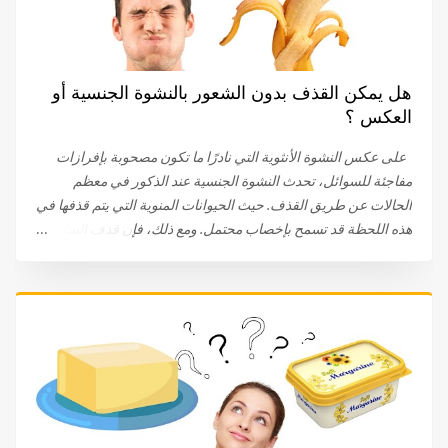
هل يمكن القذف بدون الشعور بالنشوة الجنسية أو
العكس ؟
على عكس النشوة الأنثوية التي نادرًا ما تكون مصحوبة بإفرازات
مفاجئة للسوائل، تحدث النشوة الجنسية عند الذكور في معظم
الحالات عن طريق القذف. حيث الحيوانات المنوية التي يتم قذفها في
هذه اللحظة قد تسمح بإخصاب محتمل. ومع ذلك، فإن قذف السائل
المنوي والشعور بالنشوة الجنسية ينفصلان في بعض الحالات. يحدث
القذف بدون نشوة جنسية بسبب التوتر نحن لا نتحدث هنا عن سرعة
القذف، التي تحدث عند بعض الرجال الذين يحدث القذف والنشوة
الجنسية لديهم حتى قبل الإيلاج أو بعده بسرعة كبيرة. القذف
التلقائي هو ظاهرة مرضية تؤثر على العديد من الأشخاص. غالبًا ما
تلعب الحالة النفسية للشخص دورًا مهمًا. يعد القلق والتوتر من أهم
أسباب القذف بدون النشوة الجنسية. من المحتمل أيضًا أن الذهاب
إلى المرحاض أو ملامسة الحشفة للملابس قد تؤدي إلى حدوث
القذف التلقائي. 81٪ من الرجال الذين يعانون من هذا النوع من