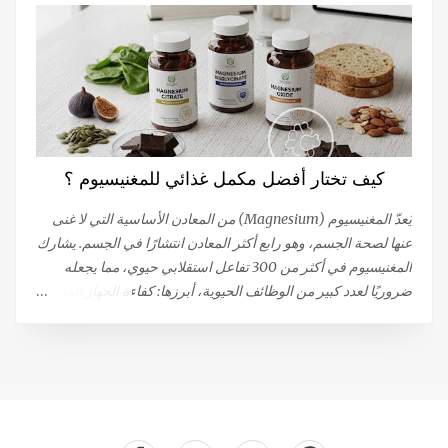
لذلك فهي دهون حيوانية. أما (المارجرين) فهي مصنوعة من الدهون
النباتية، من زيت اللفت (الكولزا) أو زيت عباد الشمس . ما يجب أن
تعرفه عن زبدة حليب البقر يبدأ إنتاج الزبدة بجمع الحليب. بعد تبريده
لفصل الكريمة عن الحليب، يتم تسخين الكريمة بعد ذلك لإزالة
الرطوبة الزائدة. ثم يتم تقليب هذه الكريمة السميكة أو رجِّها أو
ضربها ميكانيكيًا حتى تتحول إلى حبوب من الزبدة و مصل اللبن
(Whey). يتم بعد ذلك فصل الزبدة عن مصل اللبن وغسلها بالماء
كيف تختار أفضل مكمل غذائي للمغنيسيوم ؟
البارد لإزالة بقايا مصل اللبن. هذه العملية الفيزيائية تستخرج الدهون
من الحليب، وتنتج الزبدة التي نعرفها. هذه الزبدة م...
يُعدّ المغنيسيوم (Magnesium) من المعادن الأساسية التي لا غنى
عنها لصحة الجسم، وهو رابع أكثر المعادن انتشارًا في الجسم. يشارك
المغنيسيوم في أكثر من 300 تفاعل استقلابي حيوي، مما يجعله
ضروريًا لعدد كبير من الوظائف الحيوية، أبرزها: كفاءة الجهاز العصبي
والعضلي: يساهم في نقل الإشارات العصبية واسترخاء العضلات بعد
الانقباض. إنتاج الطاقة: يلعب دورًا مركزيًا في عمليات توليد الطاقة.
الصحة المناعية والعظام: يدعم صحة الجهاز المناعي وقوة العظام.
وظيفة القلب: يعتبر ضروريًا للحفاظ على وظيفة قلبية سليمة. هل
تعاني من نقص في المغنيسيوم؟ رغم أن المغنيسيوم يتم الحصول
عليه من الغذاء (حوالي 120 ملغ لكل 1000 سعرة حرارية)، إلا أن