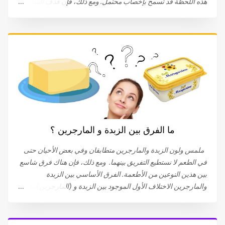
هذه اللحظة قد تسمح بإخصاب محتمل. ومع ذلك، فإن قذف السائل
المنوي والشعور بالنشوة الجنسية ينفصلان في بعض الحالات. يحدث
القذف بدون نشوة جنسية بسبب التوتر نحن لا نتحدث هنا عن سرعة
القذف، التي تحدث عند بعض الرجال الذين يحدث القذف والنشوة
الجنسية لديهم حتى قبل الإيلاج أو بعده بسرعة كبيرة. القذف
التلقائي هو ظاهرة مرضية تؤثر على العديد من الأشخاص. غالبًا ما
تلعب الحالة النفسية للشخص دورًا مهمًا. يعد القلق والتوتر من أهم
أسباب القذف بدون النشوة الجنسية. من المحتمل أيضًا أن الذهاب
إلى المرحاض أو ملامسة الحشفة للملابس قد تؤدي إلى حدوث
القذف التلقائي. 81٪ من الرجال الذين يعانون من هذا النوع من
القذف لا يشعرون بالمتعة أثناء حدوثه. بينما تعترف النسبة المتبقية
ما الفرق بين الزبدة و المارجرين ؟
(19 ٪) بشعورهم بالنشوة، (ولكنها أقل من تلك التي تحدث أثناء
الإتصال الجنسي المرغوب فيه)، أو تقلصات تحت الحوض التي تحدث
ملمس ولون الزبدة والمارجرين متطابقان وفي بعض الأحيان حتى
أثناء النشوة الجنسية. يمكن أن تؤدي...
في الطعم لا نستطيع التفريق بينهما. ومع ذلك، فإن هناك فرق شاسع
بين هذين النوعين من الأطعمة. الفرق الأساسي بين الزبدة
والمارجرين الاختلاف الأول الموجود بين الزبدة و (المارجرين)، هو
أن الزبدة منتج طبيعي، بعبارة أخرى، الزبدة مصنوعة من مكون واحد
وهو الحليب . أما (المارجرين) ، فهي ناتجة عن وصفة تجمع بين عدة
مكونات . يتم استخلاص الزبدة من الدهون الموجودة في الحليب.