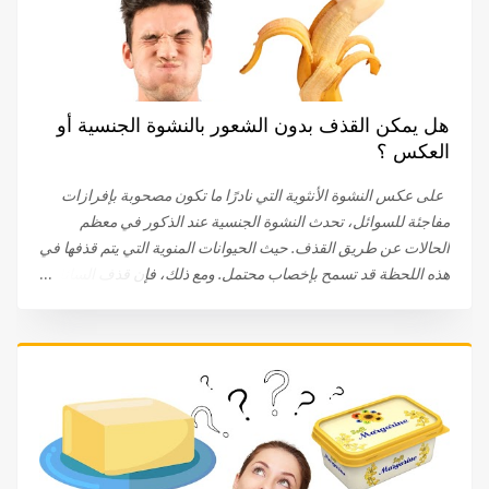
هل يمكن القذف بدون الشعور بالنشوة الجنسية أو
العكس ؟
على عكس النشوة الأنثوية التي نادرًا ما تكون مصحوبة بإفرازات
مفاجئة للسوائل، تحدث النشوة الجنسية عند الذكور في معظم
الحالات عن طريق القذف. حيث الحيوانات المنوية التي يتم قذفها في
هذه اللحظة قد تسمح بإخصاب محتمل. ومع ذلك، فإن قذف السائل
المنوي والشعور بالنشوة الجنسية ينفصلان في بعض الحالات. يحدث
القذف بدون نشوة جنسية بسبب التوتر نحن لا نتحدث هنا عن سرعة
القذف، التي تحدث عند بعض الرجال الذين يحدث القذف والنشوة
الجنسية لديهم حتى قبل الإيلاج أو بعده بسرعة كبيرة. القذف
التلقائي هو ظاهرة مرضية تؤثر على العديد من الأشخاص. غالبًا ما
تلعب الحالة النفسية للشخص دورًا مهمًا. يعد القلق والتوتر من أهم
أسباب القذف بدون النشوة الجنسية. من المحتمل أيضًا أن الذهاب
إلى المرحاض أو ملامسة الحشفة للملابس قد تؤدي إلى حدوث