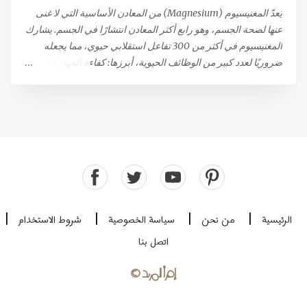
من الحليب، وتنتج الزبدة التي نعرفها. هذه الزبدة م...
يُعدّ المغنيسيوم (Magnesium) من المعادن الأساسية التي لا غنى
عنها لصحة الجسم، وهو رابع أكثر المعادن انتشارًا في الجسم. يشارك
المغنيسيوم في أكثر من 300 تفاعل استقلابي حيوي، مما يجعله
ضروريًا لعدد كبير من الوظائف الحيوية، أبرزها: كفاءة الجهاز العصبي
والعضلي: يساهم في نقل الإشارات العصبية واسترخاء العضلات بعد
الانقباض. إنتاج الطاقة: يلعب دورًا مركزيًا في عمليات توليد الطاقة.
الصحة المناعية والعظام: يدعم صحة الجهاز المناعي وقوة العظام.
وظيفة القلب: يعتبر ضروريًا للحفاظ على وظيفة قلبية سليمة. هل
تعاني من نقص في المغنيسيوم؟ رغم أن المغنيسيوم يتم الحصول
عليه من الغذاء (حوالي 120 ملغ لكل 1000 سعرة حرارية)، إلا أن
حالات النقص فيه منتشرة على نطاق واسع، خاصة في ظل ظروف
الإجهاد والتوتر التي تزيد من استهلاكه. يُعتبر نقص المغنيسيوم سببًا
رئيسيًا للشعور بالإرهاق والتعب المزمن، مما يستدعي اللجوء إلى
الرئيسية
من نحن
سياسة الخصوصية
شروط الاستخدام
|
|
|
|
المكملات الغذائية في كثير من الأحيان. معايير اختيار مكمل
اتصل بنا
المغنيسيوم: التركيز والامتصاص يوجد المغنيسيوم في صورة "أملاح"
تتكون من ارتباط المغنيسيوم بعنصر آخر (مثل الكلوريد) أو بمركب
إقرأ المزيد
©
عضوي (مثل ...