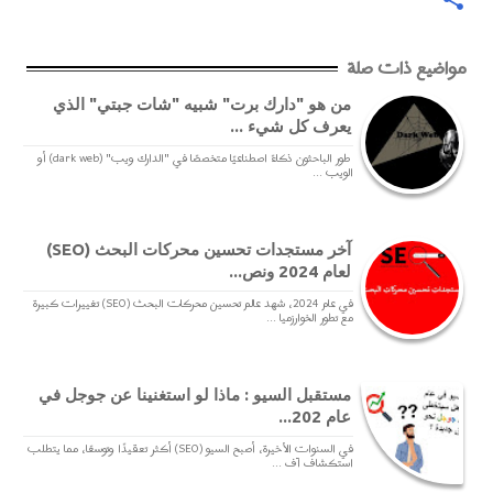
مواضيع ذات صلة
من هو "دارك برت" شبيه "شات جبتي" الذي
يعرف كل شيء ...
طور الباحثون ذكاءً اصطناعيًا متخصصًا في "الدارك ويب" (dark web) أو
الويب ...
آخر مستجدات تحسين محركات البحث (SEO)
لعام 2024 ونص...
في عام 2024، شهد عالم تحسين محركات البحث (SEO) تغييرات كبيرة
مع تطور الخوارزميا ...
مستقبل السيو : ماذا لو استغنينا عن جوجل في
عام 202...
في السنوات الأخيرة، أصبح السيو (SEO) أكثر تعقيدًا وتوسعًا، مما يتطلب
استكشاف آف ...