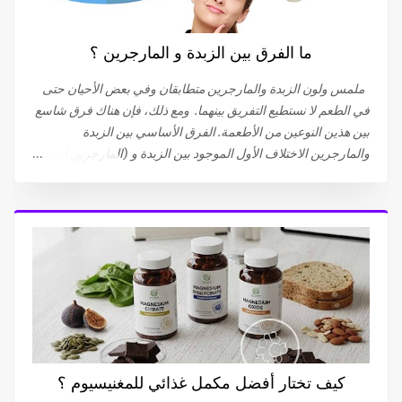
القذف التلقائي. 81٪ من الرجال الذين يعانون من هذا النوع من
القذف لا يشعرون بالمتعة أثناء حدوثه. بينما تعترف النسبة المتبقية
ما الفرق بين الزبدة و المارجرين ؟
(19 ٪) بشعورهم بالنشوة، (ولكنها أقل من تلك التي تحدث أثناء
الإتصال الجنسي المرغوب فيه)، أو تقلصات تحت الحوض التي تحدث
ملمس ولون الزبدة والمارجرين متطابقان وفي بعض الأحيان حتى
أثناء النشوة الجنسية. يمكن أن تؤدي...
في الطعم لا نستطيع التفريق بينهما. ومع ذلك، فإن هناك فرق شاسع
بين هذين النوعين من الأطعمة. الفرق الأساسي بين الزبدة
والمارجرين الاختلاف الأول الموجود بين الزبدة و (المارجرين)، هو
أن الزبدة منتج طبيعي، بعبارة أخرى، الزبدة مصنوعة من مكون واحد
وهو الحليب . أما (المارجرين) ، فهي ناتجة عن وصفة تجمع بين عدة
مكونات . يتم استخلاص الزبدة من الدهون الموجودة في الحليب.
لذلك فهي دهون حيوانية. أما (المارجرين) فهي مصنوعة من الدهون
النباتية، من زيت اللفت (الكولزا) أو زيت عباد الشمس . ما يجب أن
تعرفه عن زبدة حليب البقر يبدأ إنتاج الزبدة بجمع الحليب. بعد تبريده
لفصل الكريمة عن الحليب، يتم تسخين الكريمة بعد ذلك لإزالة
الرطوبة الزائدة. ثم يتم تقليب هذه الكريمة السميكة أو رجِّها أو
ضربها ميكانيكيًا حتى تتحول إلى حبوب من الزبدة و مصل اللبن
(Whey). يتم بعد ذلك فصل الزبدة عن مصل اللبن وغسلها بالماء
كيف تختار أفضل مكمل غذائي للمغنيسيوم ؟
البارد لإزالة بقايا مصل اللبن. هذه العملية الفيزيائية تستخرج الدهون