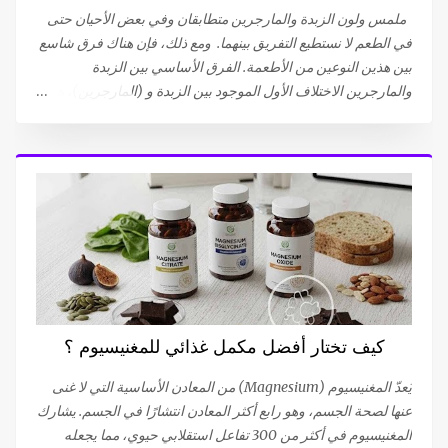
الإتصال الجنسي المرغوب فيه)، أو تقلصات تحت الحوض التي تحدث
ملمس ولون الزبدة والمارجرين متطابقان وفي بعض الأحيان حتى
أثناء النشوة الجنسية. يمكن أن تؤدي...
في الطعم لا نستطيع التفريق بينهما. ومع ذلك، فإن هناك فرق شاسع
بين هذين النوعين من الأطعمة. الفرق الأساسي بين الزبدة
والمارجرين الاختلاف الأول الموجود بين الزبدة و (المارجرين)، هو
أن الزبدة منتج طبيعي، بعبارة أخرى، الزبدة مصنوعة من مكون واحد
وهو الحليب . أما (المارجرين) ، فهي ناتجة عن وصفة تجمع بين عدة
مكونات . يتم استخلاص الزبدة من الدهون الموجودة في الحليب.
لذلك فهي دهون حيوانية. أما (المارجرين) فهي مصنوعة من الدهون
النباتية، من زيت اللفت (الكولزا) أو زيت عباد الشمس . ما يجب أن
تعرفه عن زبدة حليب البقر يبدأ إنتاج الزبدة بجمع الحليب. بعد تبريده
لفصل الكريمة عن الحليب، يتم تسخين الكريمة بعد ذلك لإزالة
الرطوبة الزائدة. ثم يتم تقليب هذه الكريمة السميكة أو رجِّها أو
ضربها ميكانيكيًا حتى تتحول إلى حبوب من الزبدة و مصل اللبن
(Whey). يتم بعد ذلك فصل الزبدة عن مصل اللبن وغسلها بالماء
كيف تختار أفضل مكمل غذائي للمغنيسيوم ؟
البارد لإزالة بقايا مصل اللبن. هذه العملية الفيزيائية تستخرج الدهون
من الحليب، وتنتج الزبدة التي نعرفها. هذه الزبدة م...
يُعدّ المغنيسيوم (Magnesium) من المعادن الأساسية التي لا غنى
عنها لصحة الجسم، وهو رابع أكثر المعادن انتشارًا في الجسم. يشارك
المغنيسيوم في أكثر من 300 تفاعل استقلابي حيوي، مما يجعله