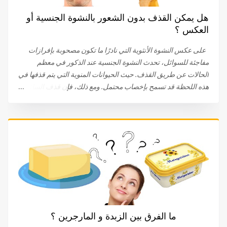
هل يمكن القذف بدون الشعور بالنشوة الجنسية أو
العكس ؟
على عكس النشوة الأنثوية التي نادرًا ما تكون مصحوبة بإفرازات
مفاجئة للسوائل، تحدث النشوة الجنسية عند الذكور في معظم
الحالات عن طريق القذف. حيث الحيوانات المنوية التي يتم قذفها في
هذه اللحظة قد تسمح بإخصاب محتمل. ومع ذلك، فإن قذف السائل
المنوي والشعور بالنشوة الجنسية ينفصلان في بعض الحالات. يحدث
القذف بدون نشوة جنسية بسبب التوتر نحن لا نتحدث هنا عن سرعة
القذف، التي تحدث عند بعض الرجال الذين يحدث القذف والنشوة
الجنسية لديهم حتى قبل الإيلاج أو بعده بسرعة كبيرة. القذف
التلقائي هو ظاهرة مرضية تؤثر على العديد من الأشخاص. غالبًا ما
تلعب الحالة النفسية للشخص دورًا مهمًا. يعد القلق والتوتر من أهم
أسباب القذف بدون النشوة الجنسية. من المحتمل أيضًا أن الذهاب
إلى المرحاض أو ملامسة الحشفة للملابس قد تؤدي إلى حدوث
القذف التلقائي. 81٪ من الرجال الذين يعانون من هذا النوع من
القذف لا يشعرون بالمتعة أثناء حدوثه. بينما تعترف النسبة المتبقية
ما الفرق بين الزبدة و المارجرين ؟
(19 ٪) بشعورهم بالنشوة، (ولكنها أقل من تلك التي تحدث أثناء