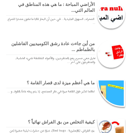
الأراضي المباحة : ما هي هذه المناطق في
العالم التي...
الصحراء، السهول الجليدية... في حين أن البحار غالبًا ما تكون مصدرًا للصراع
...
من أين جاءت عادة رشق الكوميديين الفاشلين
بالطماطم ...
تخيل معي مسرح يعج بالمتفرجين، والأضواء الكاشفة تضيء الخشبة،
والمتفرجون على أحر ...
ما هي أعظم ميزة لدى قصار القامة ؟
لطالما اعتُبر طول القامة ميزة في نظر المجتمع، إذ يتم ربطه عادةً بالقوة، و ...
كيفية التخلص من بق الفراش نهائياً ؟
بق الفِراش، (بالإنجليزية : Bed bugs)، عبارة عن حشرات ليلية صغيرة (من