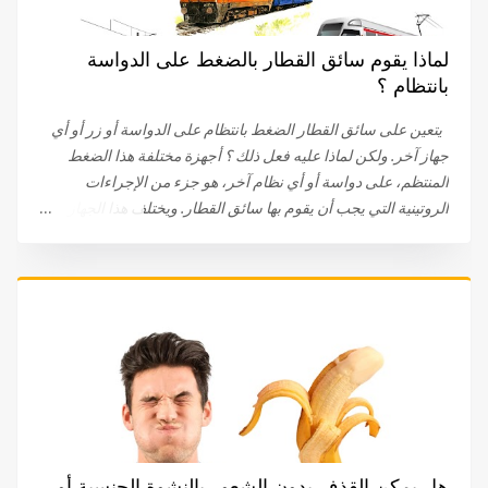
لماذا يقوم سائق القطار بالضغط على الدواسة
بانتظام ؟
يتعين على سائق القطار الضغط بانتظام على الدواسة أو زر أو أي
جهاز آخر. ولكن لماذا عليه فعل ذلك ؟ أجهزة مختلفة هذا الضغط
المنتظم، على دواسة أو أي نظام آخر، هو جزء من الإجراءات
الروتينية التي يجب أن يقوم بها سائق القطار. ويختلف هذا الجهاز
باختلاف الشركات . في البداية، كان على سائق القطار الضغط
والبقاء ضاغطا على الدواسة. اليوم، يتم الضغط على الدواسة، عند
نقطة معينة، ثم الضغط عليها مرة أخرى. في بعض الحالات، يتعين
على السائق الضغط على زر. في بعض الأحيان يتم توصيل الجهاز
بعجلة القيادة أو المقود. طريقة لتفقد يقظة السائق أيا كان النظام أو
الجهاز (دواسة، زر..)، فإنه غالبا ما يطلق عليه، لسبب وجيه، جهاز
’’الرجل الميت‘‘. في الواقع، الغرض الكامل من الدواسة أو الزر هو
التأكد من أن السائق يقظ ولا يزال قادرًا على أداء مهمته . وهذا هو
سبب تثبيت مثل هذا الجهاز في القاطرات التي يقودها سائق واحد.
وإذا لم يضغط هذا الأخير على الدواسة أو الزر المخصص لهذا الغرض
هل يمكن القذف بدون الشعور بالنشوة الجنسية أو