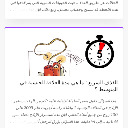
الحالات عن طريق القذف. حيث الحيوانات المنوية التي يتم قذفها في
هذه اللحظة قد تسمح بإخصاب محتمل. ومع ذلك، فإن قذف السائل
المنوي والشعور بالنشوة الجنسية ينفصلان في بعض الحالات. يحدث
القذف بدون نشوة جنسية بسبب التوتر نحن لا نتحدث هنا عن سرعة
القذف، التي تحدث عند بعض الرجال الذين يحدث القذف والنشوة
الجنسية لديهم حتى قبل الإيلاج أو بعده بسرعة كبيرة. القذف
التلقائي هو ظاهرة مرضية تؤثر على العديد من الأشخاص. غالبًا ما
تلعب الحالة النفسية للشخص دورًا مهمًا. يعد القلق والتوتر من أهم
أسباب القذف بدون النشوة الجنسية. من المحتمل أيضًا أن الذهاب
إلى المرحاض أو ملامسة الحشفة للملابس قد تؤدي إلى حدوث
القذف التلقائي. 81٪ من الرجال الذين يعانون من هذا النوع من
القذف لا يشعرون بالمتعة أثناء حدوثه. بينما تعترف النسبة المتبقية
القذف السريع : ما هي مدة العلاقة الجنسية في
(19 ٪) بشعورهم بالنشوة، (ولكنها أقل من تلك التي تحدث أثناء
المتوسط ؟
الإتصال الجنسي المرغوب فيه)، أو تقلصات تحت الحوض التي تحدث
أثناء النشوة الجنسية. يمكن أن تؤدي...
هذا السؤال حاول بعض العلماء الإجابة عليه : كم من الوقت يستمر
الإيلاج في العلاقة الجنسية ؟ وفقًا لدراسة أجريت عام 2005 على
500 زوج من جميع أنحاء العالم، فإن مدة استمرار الإيلاج تختلف من
33 ثانية ... إلى 44 دقيقة. هذا السؤال يؤرق الرجال أكثر من النساء،