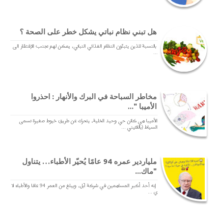
هل تبني نظام نباتي يشكل خطر على الصحة ؟
بالنسبة للذين يتبنّون النظام الغذائي النباتي، يمكن لهم تجنب الإفتقار الى
...
مخاطر السباحة في البرك والأنهار : احذروا
الأميبا "...
الأميبا هي كائن حي وحيد الخلية، يتحرك عن طريق خيوط صغيرة تسمى
السياط (باللاتيني ...
ملياردير عمره 94 عامًا يُحيّر الأطباء… يتناول
"ماك...
إنه أحد أكبر المساهمين في شركة آبل، ويبلغ من العمر 94 عامًا والأطباء لا
ي ...