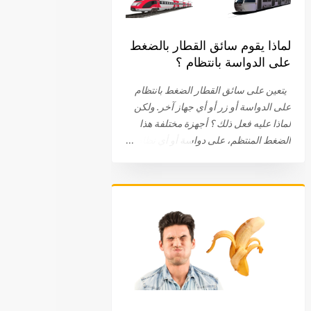
لماذا يقوم سائق القطار بالضغط
على الدواسة بانتظام ؟
يتعين على سائق القطار الضغط بانتظام
على الدواسة أو زر أو أي جهاز آخر. ولكن
لماذا عليه فعل ذلك ؟ أجهزة مختلفة هذا
الضغط المنتظم، على دواسة أو أي نظام
آخر، هو جزء من الإجراءات الروتينية التي
يجب أن يقوم بها سائق القطار. ويختلف هذا
الجهاز باختلاف الشركات . في البداية، كان
على سائق القطار الضغط والبقاء ضاغطا
على الدواسة. اليوم، يتم الضغط على
الدواسة، عند نقطة معينة، ثم الضغط عليها
مرة أخرى. في بعض الحالات، يتعين على
السائق الضغط على زر. في بعض الأحيان
يتم توصيل الجهاز بعجلة القيادة أو المقود.
طريقة لتفقد يقظة السائق أيا كان النظام أو