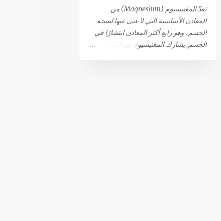
أهم أسباب القذف بدون النشوة الجنسية.
يُعدّ المغنيسيوم (Magnesium) من
من المحتمل أيضًا أن الذهاب إلى المرحاض
المعادن الأساسية التي لا غنى عنها لصحة
أو ملامسة الحشفة للملابس قد تؤدي إلى
الجسم، وهو رابع أكثر المعادن انتشارًا في
حدوث القذف التلقائي. 81٪ من الرجال
الجسم. يشارك المغنيسيوم في أكثر من
الذين يعانون من هذا النوع من القذف لا
300 تفاعل استقلابي حيوي، مما يجعله
يشعرون بالمتعة أثناء حدوثه. بينما تعترف
ضروريًا لعدد كبير من الوظائف الحيوية،
النسبة المتبقية (19 ٪) بشعورهم بالنشوة،
أبرزها: كفاءة الجهاز العصبي والعضلي:
(ولكنها أقل من تلك التي تحدث أثناء
يساهم في نقل الإشارات العصبية
الإتصال الجنسي المرغوب فيه)، أو
واسترخاء العضلات بعد الانقباض. إنتاج
تقلصات تحت الحوض التي تحدث أثناء
الطاقة: يلعب دورًا مركزيًا في عمليات توليد
النشوة الجنسية. يمكن أن تؤدي...
الطاقة. الصحة المناعية والعظام: يدعم
صحة الجهاز المناعي وقوة العظام. وظيفة
القلب: يعتبر ضروريًا للحفاظ على وظيفة
قلبية سليمة. هل تعاني من نقص في
المغنيسيوم؟ رغم أن المغنيسيوم يتم
الحصول عليه من الغذاء (حوالي 120 ملغ
لكل 1000 سعرة حرارية)، إلا أن حالات
النقص فيه منتشرة على نطاق واسع، خاصة