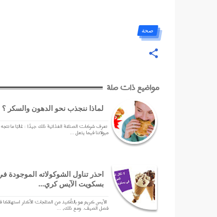
صحة
مواضيع ذات صلة
لماذا ننجذب نحو الدهون والسكر ؟
تعرف شركات الصناعة الغذائية ذلك جيدًا : غالبًا ما تتجه
ميولاتنا فيما يتعل ...
احذر تناول الشوكولاته الموجودة في
بسكويت الآيس كري...
الآيس كريم هو بالتأكيد من المثلجات الأكثر استهلاكا 
فصل الصيف. ومع ذلك، ...