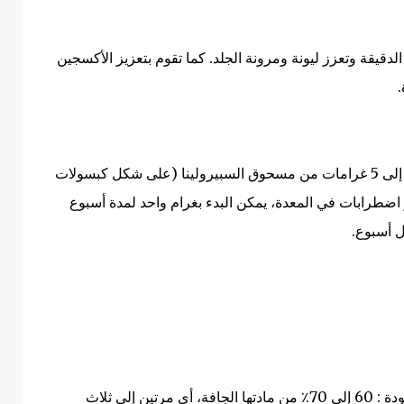
لدقيقة وتعزز ليونة ومرونة الجلد.
كما تقوم بتعزيز الأكسجين
.
وفي حالة ما أراد المرء تناولها كعلاج، يُنصح بتناول 2 إلى 5 غرامات من مسحوق السبيرولينا (على شكل كبسولات
أو اضطرابات في المعدة، يمكن البدء بغرام واحد لمدة أسبوع
ل أسبوع.
تحتوي السبيرولينا على الكثير من البروتين عالي الجودة : 60 إلى 70٪ من مادتها الجافة، أي مرتين إلى ثلاث