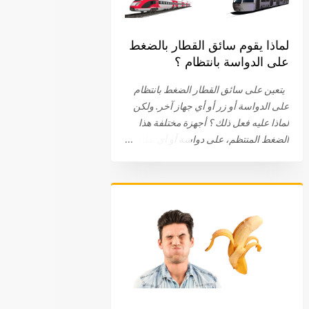
لماذا يقوم سائق القطار بالضغط
على الدواسة بانتظام ؟
يتعين على سائق القطار الضغط بانتظام
على الدواسة أو زر أو أي جهاز آخر. ولكن
لماذا عليه فعل ذلك ؟ أجهزة مختلفة هذا
الضغط المنتظم، على دواسة أو أي نظام
آخر، هو جزء من الإجراءات الروتينية التي
يجب أن يقوم بها سائق القطار. ويختلف هذا
الجهاز باختلاف الشركات . في البداية، كان
على سائق القطار الضغط والبقاء ضاغطا
على الدواسة. اليوم، يتم الضغط على
الدواسة، عند نقطة معينة، ثم الضغط عليها
مرة أخرى. في بعض الحالات، يتعين على
السائق الضغط على زر. في بعض الأحيان
يتم توصيل الجهاز بعجلة القيادة أو المقود.
طريقة لتفقد يقظة السائق أيا كان النظام أو