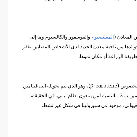
 المعادن (
المغنيسيوم
والفوسفور والكالسيوم وما إلى
ئدها من ناحية معدن الحديد لدى الأشخاص المصابين بفقر
ى طريقة الزراعة أو مكان نموها.
تحتوي السبيرولينا أيضًا على فيتامينات، وعلى وجه الخصوص (β-carotene)، وهو الذي يتم تحويله الى فيتامين
(A) وفيتامين (E). ولكنها ليست مصدرًا موثوقًا لفيتامين ب 12 بالنسبة لمن يتبعون نظام نباتي. في الحقيقة،