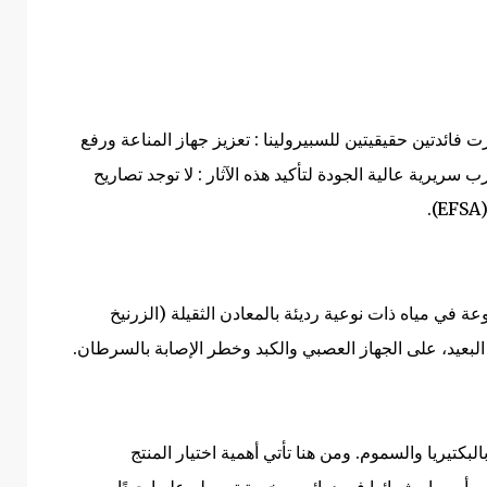
فائدتين حقيقيتين للسبيرولينا : تعزيز جهاز المناعة ورفع
 سريرية عالية الجودة لتأكيد هذه الآثار : لا توجد تصاريح
.
عة في مياه ذات نوعية رديئة بالمعادن الثقيلة (الزرنيخ
لبعيد، على الجهاز العصبي والكبد وخطر الإصابة بالسرطان.
بكتيريا والسموم. ومن هنا تأتي أهمية اختيار المنتج
ي أوروبا وشرائها في دوائر مرخصة تسيطر عليها جيدًا