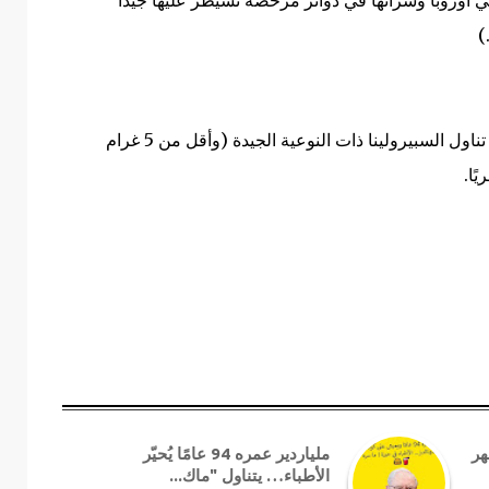
)
بصرف النظر عن حالات الحساسية النادرة جدًا، فإن تناول السبيرولينا ذات النوعية الجيدة (وأقل من 5 غرام
ًا.
ر لمدة 10 أشهر
ملياردير عمره 94 عامًا يُحيّر
الأطباء… يتناول "ماك...