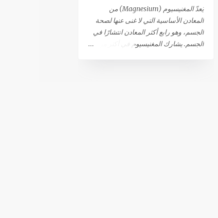
أهم أسباب القذف بدون النشوة الجنسية.
يُعدّ المغنيسيوم (Magnesium) من
من المحتمل أيضًا أن الذهاب إلى المرحاض
المعادن الأساسية التي لا غنى عنها لصحة
أو ملامسة الحشفة للملابس قد تؤدي إلى
الجسم، وهو رابع أكثر المعادن انتشارًا في
حدوث القذف التلقائي. 81٪ من الرجال
الجسم. يشارك المغنيسيوم في أكثر من
الذين يعانون من هذا النوع من القذف لا
300 تفاعل استقلابي حيوي، مما يجعله
يشعرون بالمتعة أثناء حدوثه. بينما تعترف
ضروريًا لعدد كبير من الوظائف الحيوية،
النسبة المتبقية (19 ٪) بشعورهم بالنشوة،
أبرزها: كفاءة الجهاز العصبي والعضلي:
(ولكنها أقل من تلك التي تحدث أثناء
يساهم في نقل الإشارات العصبية
الإتصال الجنسي المرغوب فيه)، أو
واسترخاء العضلات بعد الانقباض. إنتاج
تقلصات تحت الحوض التي تحدث أثناء
الطاقة: يلعب دورًا مركزيًا في عمليات توليد
النشوة الجنسية. يمكن أن تؤدي...
الطاقة. الصحة المناعية والعظام: يدعم
صحة الجهاز المناعي وقوة العظام. وظيفة
القلب: يعتبر ضروريًا للحفاظ على وظيفة
قلبية سليمة. هل تعاني من نقص في
المغنيسيوم؟ رغم أن المغنيسيوم يتم
الحصول عليه من الغذاء (حوالي 120 ملغ
لكل 1000 سعرة حرارية)، إلا أن حالات
النقص فيه منتشرة على نطاق واسع، خاصة