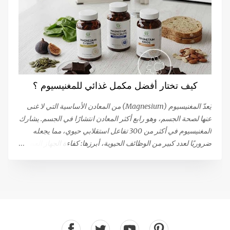
الجنسية لديهم حتى قبل الإيلاج أو بعده بسرعة كبيرة. القذف
التلقائي هو ظاهرة مرضية تؤثر على العديد من الأشخاص. غالبًا ما
تلعب الحالة النفسية للشخص دورًا مهمًا. يعد القلق والتوتر من أهم
أسباب القذف بدون النشوة الجنسية. من المحتمل أيضًا أن الذهاب
إلى المرحاض أو ملامسة الحشفة للملابس قد تؤدي إلى حدوث
القذف التلقائي. 81٪ من الرجال الذين يعانون من هذا النوع من
القذف لا يشعرون بالمتعة أثناء حدوثه. بينما تعترف النسبة المتبقية
كيف تختار أفضل مكمل غذائي للمغنيسيوم ؟
(19 ٪) بشعورهم بالنشوة، (ولكنها أقل من تلك التي تحدث أثناء
الإتصال الجنسي المرغوب فيه)، أو تقلصات تحت الحوض التي تحدث
يُعدّ المغنيسيوم (Magnesium) من المعادن الأساسية التي لا غنى
أثناء النشوة الجنسية. يمكن أن تؤدي...
عنها لصحة الجسم، وهو رابع أكثر المعادن انتشارًا في الجسم. يشارك
المغنيسيوم في أكثر من 300 تفاعل استقلابي حيوي، مما يجعله
ضروريًا لعدد كبير من الوظائف الحيوية، أبرزها: كفاءة الجهاز العصبي
والعضلي: يساهم في نقل الإشارات العصبية واسترخاء العضلات بعد
الانقباض. إنتاج الطاقة: يلعب دورًا مركزيًا في عمليات توليد الطاقة.
الصحة المناعية والعظام: يدعم صحة الجهاز المناعي وقوة العظام.
وظيفة القلب: يعتبر ضروريًا للحفاظ على وظيفة قلبية سليمة. هل
تعاني من نقص في المغنيسيوم؟ رغم أن المغنيسيوم يتم الحصول
عليه من الغذاء (حوالي 120 ملغ لكل 1000 سعرة حرارية)، إلا أن
حالات النقص فيه منتشرة على نطاق واسع، خاصة في ظل ظروف