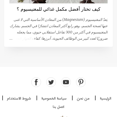
القذف لا يشعرون بالمتعة أثناء حدوثه. بينما تعترف النسبة المتبقية
كيف تختار أفضل مكمل غذائي للمغنيسيوم ؟
(19 ٪) بشعورهم بالنشوة، (ولكنها أقل من تلك التي تحدث أثناء
الإتصال الجنسي المرغوب فيه)، أو تقلصات تحت الحوض التي تحدث
يُعدّ المغنيسيوم (Magnesium) من المعادن الأساسية التي لا غنى
أثناء النشوة الجنسية. يمكن أن تؤدي...
عنها لصحة الجسم، وهو رابع أكثر المعادن انتشارًا في الجسم. يشارك
المغنيسيوم في أكثر من 300 تفاعل استقلابي حيوي، مما يجعله
ضروريًا لعدد كبير من الوظائف الحيوية، أبرزها: كفاءة الجهاز العصبي
والعضلي: يساهم في نقل الإشارات العصبية واسترخاء العضلات بعد
الانقباض. إنتاج الطاقة: يلعب دورًا مركزيًا في عمليات توليد الطاقة.
الصحة المناعية والعظام: يدعم صحة الجهاز المناعي وقوة العظام.
وظيفة القلب: يعتبر ضروريًا للحفاظ على وظيفة قلبية سليمة. هل
تعاني من نقص في المغنيسيوم؟ رغم أن المغنيسيوم يتم الحصول
عليه من الغذاء (حوالي 120 ملغ لكل 1000 سعرة حرارية)، إلا أن
حالات النقص فيه منتشرة على نطاق واسع، خاصة في ظل ظروف
الإجهاد والتوتر التي تزيد من استهلاكه. يُعتبر نقص المغنيسيوم سببًا
رئيسيًا للشعور بالإرهاق والتعب المزمن، مما يستدعي اللجوء إلى
الرئيسية
من نحن
سياسة الخصوصية
شروط الاستخدام
|
|
|
|
المكملات الغذائية في كثير من الأحيان. معايير اختيار مكمل
اتصل بنا
المغنيسيوم: التركيز والامتصاص يوجد المغنيسيوم في صورة "أملاح"
تتكون من ارتباط المغنيسيوم بعنصر آخر (مثل الكلوريد) أو بمركب