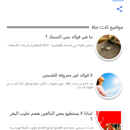
مواضيع ذات صلة
ما هي فوائد مني السمك ؟
يمكن مقارنة مني السمك (بالإنجليزية : Milt)‏ بالكافيار (بيض إناث الأسماك).
...
5 فوائد غير معروفة للشمس
تعد الشمس مصدر طاقة حيوي لكوكب الأرض، ولكنها توفر أيضًا العديد من
الفوائد لأجسا ...
لماذا لا يستطيع بعض البالغين هضم حليب البقر
؟
تحت ما يسمى عدم تحمل اللاكتوز أو عوز اللاكتاز تتوارى حقيقة تهم نسبة