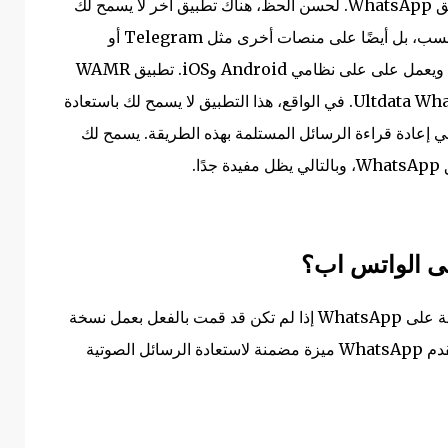
استعادة الرسائل المحذوفة ليست فقط خاصة بتطبيق WhatsApp. لحسن الحظ، هناك تطبيق آخر لا يسمح لك
باستعادة المحادثات المحذوفة على WhatsApp فحسب، بل أيضًا على منصات أخرى مثل Telegram أو
Instagram. إنه تطبيق WAMR. وهو متاح ومجاني ويعمل على على نظامي Android وiOS. تطبيق WAMR
يعمل بشكل مختلف عن تطبيق Ultdata WhatsApp Recovery. في الواقع، هذا التطبيق لا يسمح لك باستعادة
لي إعادة قراءة الرسائل المستلمة بهذه الطريقة. يسمح لك
لى الواتس اب؟
ليس من الممكن عادةً استعادة رسالة صوتية محذوفة على WhatsApp إذا لم تكن قد قمت بالفعل بعمل نسخة
احتياطية للرسالة المعنية أو حفظتها قبل حذفها. لا يقدم WhatsApp ميزة مضمنة لاستعادة الرسائل الصوتية