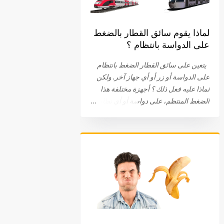
لماذا يقوم سائق القطار بالضغط
على الدواسة بانتظام ؟
يتعين على سائق القطار الضغط بانتظام
على الدواسة أو زر أو أي جهاز آخر. ولكن
لماذا عليه فعل ذلك ؟ أجهزة مختلفة هذا
الضغط المنتظم، على دواسة أو أي نظام
آخر، هو جزء من الإجراءات الروتينية التي
يجب أن يقوم بها سائق القطار. ويختلف هذا
الجهاز باختلاف الشركات . في البداية، كان
على سائق القطار الضغط والبقاء ضاغطا
على الدواسة. اليوم، يتم الضغط على
الدواسة، عند نقطة معينة، ثم الضغط عليها
مرة أخرى. في بعض الحالات، يتعين على
السائق الضغط على زر. في بعض الأحيان
يتم توصيل الجهاز بعجلة القيادة أو المقود.
طريقة لتفقد يقظة السائق أيا كان النظام أو