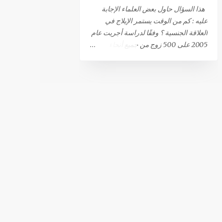
أهم أسباب القذف بدون النشوة الجنسية.
هذا السؤال حاول بعض العلماء الإجابة
من المحتمل أيضًا أن الذهاب إلى المرحاض
عليه : كم من الوقت يستمر الإيلاج في
أو ملامسة الحشفة للملابس قد تؤدي إلى
العلاقة الجنسية ؟ وفقًا لدراسة أجريت عام
حدوث القذف التلقائي. 81٪ من الرجال
2005 على 500 زوج من جميع أنحاء
الذين يعانون من هذا النوع من القذف لا
العالم، فإن مدة استمرار الإيلاج تختلف من
يشعرون بالمتعة أثناء حدوثه. بينما تعترف
33 ثانية ... إلى 44 دقيقة. هذا السؤال يؤرق
النسبة المتبقية (19 ٪) بشعورهم بالنشوة،
الرجال أكثر من النساء، فمن المحتمل جدًا
(ولكنها أقل من تلك التي تحدث أثناء
أن يكون السؤال قد خطر ببال الكثيرين : كم
الإتصال الجنسي المرغوب فيه)، أو
من الوقت يستمر الإيلاج قبل القذف ؟ وفقًا
تقلصات تحت الحوض التي تحدث أثناء
لدراسة نُشرت في يوليو 2005 في مجلة
النشوة الجنسية. يمكن أن تؤدي...
الطب الجنسي، فإن متوسط ​​وقت القذف
بعد الإيلاج متغير للغاية اعتمادًا على
الزوجين، حيث يمكن أن يتراوح من 33 ثانية
5.4 دقيقة تم التوصل الى هذه النتيجة
المفاجئة، بعد أن أجرى الباحثون تجربة مع
500 زوج تم اختيارهم من 5 دول : هولندا
والمملكة المتحدة وإسبانيا وتركيا والولايات