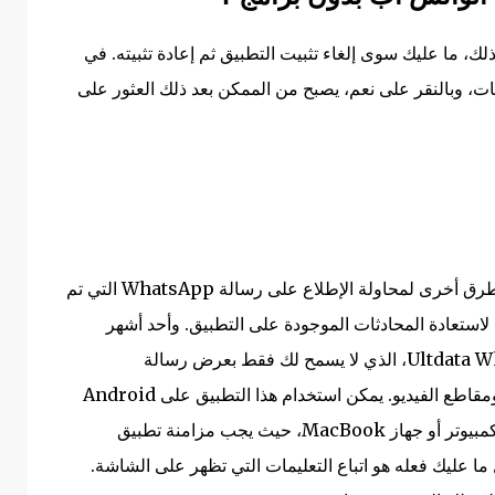
ذلك، ما عليك سوى إلغاء تثبيت التطبيق ثم إعادة تثبيته. في
ات، وبالنقر على نعم، يصبح من الممكن بعد ذلك العثور على
إذا لم تنجح الطريقة الأولى، فلا داعي للذعر، فهناك طرق أخرى لمحاولة الإطلاع على رسالة WhatsApp التي تم
لاستعادة المحادثات الموجودة على التطبيق. وأحد أشهر
التطبيقات التي تفعل ذلك هو Ultdata WhatsApp Recovery، الذي لا يسمح لك فقط بعرض رسالة
WhatsApp المحذوفة، ولكن أيضًا استعادة الصور ومقاطع الفيديو. يمكن استخدام هذا التطبيق على Android
وكذلك نظام iOS. ومع ذلك، تتطلب هذه الأداة جهاز كمبيوتر أو جهاز MacBook، حيث يجب مزامنة تطبيق
 ما عليك فعله هو اتباع التعليمات التي تظهر على الشاشة.