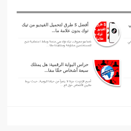
عي
أفضل 5 طرق لتحميل الفيديو من تيك
توك بدون علامة ما...
ناعي
كما هو معروف، تيك توك هي منصة وسائط اجتماعية تتيح
للمستخدمين مشاركة ومشاهدة مقا ...
90
حراس البوابة الرقمية: هل يمتلك
سبعة أشخاص حقًا مفا...
أصبح الإنترنت جزءًا لا يتجزأ من حياتنا اليومية، حيث يربط
ملايين الأشخاص حول الع ...