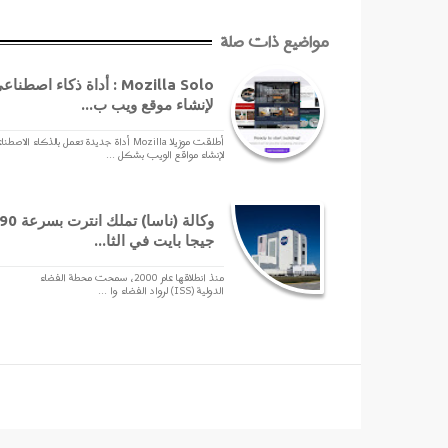
مواضيع ذات صلة
Mozilla Solo : أداة ذكاء اصطنا
لإنشاء موقع ويب ب...
أطلقت موزيلا Mozilla أداة جديدة تعمل بالذكاء الاصط
لإنشاء مواقع الويب بشكل ...
وكالة (ناسا) تملك انترت بسرعة 
جيجا بايت في الثا...
منذ انطلاقها عام 2000، سمحت محطة الفضاء
الدولية (ISS) لرواد الفضاء وا ...