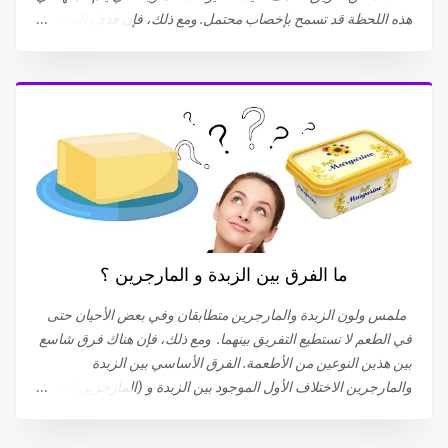
هذه اللحظة قد تسمح بإخصاب محتمل. ومع ذلك، فإن قذف السائل
المنوي والشعور بالنشوة الجنسية ينفصلان في بعض الحالات. يحدث
القذف بدون نشوة جنسية بسبب التوتر نحن لا نتحدث هنا عن سرعة
القذف، التي تحدث عند بعض الرجال الذين يحدث القذف والنشوة
الجنسية لديهم حتى قبل الإيلاج أو بعده بسرعة كبيرة. القذف
التلقائي هو ظاهرة مرضية تؤثر على العديد من الأشخاص. غالبًا ما
تلعب الحالة النفسية للشخص دورًا مهمًا. يعد القلق والتوتر من أهم
أسباب القذف بدون النشوة الجنسية. من المحتمل أيضًا أن الذهاب
إلى المرحاض أو ملامسة الحشفة للملابس قد تؤدي إلى حدوث
القذف التلقائي. 81٪ من الرجال الذين يعانون من هذا النوع من
القذف لا يشعرون بالمتعة أثناء حدوثه. بينما تعترف النسبة المتبقية
ما الفرق بين الزبدة و المارجرين ؟
(19 ٪) بشعورهم بالنشوة، (ولكنها أقل من تلك التي تحدث أثناء
الإتصال الجنسي المرغوب فيه)، أو تقلصات تحت الحوض التي تحدث
ملمس ولون الزبدة والمارجرين متطابقان وفي بعض الأحيان حتى
أثناء النشوة الجنسية. يمكن أن تؤدي...
في الطعم لا نستطيع التفريق بينهما. ومع ذلك، فإن هناك فرق شاسع
بين هذين النوعين من الأطعمة. الفرق الأساسي بين الزبدة
والمارجرين الاختلاف الأول الموجود بين الزبدة و (المارجرين)، هو
أن الزبدة منتج طبيعي، بعبارة أخرى، الزبدة مصنوعة من مكون واحد
وهو الحليب . أما (المارجرين) ، فهي ناتجة عن وصفة تجمع بين عدة