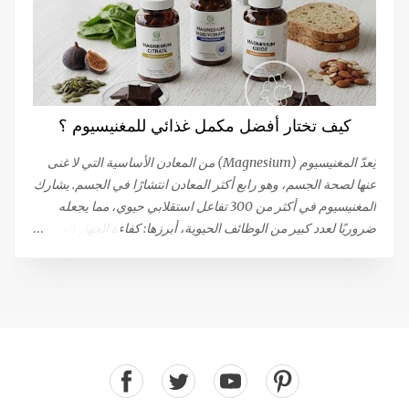
التلقائي هو ظاهرة مرضية تؤثر على العديد من الأشخاص. غالبًا ما
تلعب الحالة النفسية للشخص دورًا مهمًا. يعد القلق والتوتر من أهم
أسباب القذف بدون النشوة الجنسية. من المحتمل أيضًا أن الذهاب
إلى المرحاض أو ملامسة الحشفة للملابس قد تؤدي إلى حدوث
القذف التلقائي. 81٪ من الرجال الذين يعانون من هذا النوع من
القذف لا يشعرون بالمتعة أثناء حدوثه. بينما تعترف النسبة المتبقية
كيف تختار أفضل مكمل غذائي للمغنيسيوم ؟
(19 ٪) بشعورهم بالنشوة، (ولكنها أقل من تلك التي تحدث أثناء
الإتصال الجنسي المرغوب فيه)، أو تقلصات تحت الحوض التي تحدث
يُعدّ المغنيسيوم (Magnesium) من المعادن الأساسية التي لا غنى
أثناء النشوة الجنسية. يمكن أن تؤدي...
عنها لصحة الجسم، وهو رابع أكثر المعادن انتشارًا في الجسم. يشارك
المغنيسيوم في أكثر من 300 تفاعل استقلابي حيوي، مما يجعله
ضروريًا لعدد كبير من الوظائف الحيوية، أبرزها: كفاءة الجهاز العصبي
والعضلي: يساهم في نقل الإشارات العصبية واسترخاء العضلات بعد
الانقباض. إنتاج الطاقة: يلعب دورًا مركزيًا في عمليات توليد الطاقة.
الصحة المناعية والعظام: يدعم صحة الجهاز المناعي وقوة العظام.
وظيفة القلب: يعتبر ضروريًا للحفاظ على وظيفة قلبية سليمة. هل
تعاني من نقص في المغنيسيوم؟ رغم أن المغنيسيوم يتم الحصول
عليه من الغذاء (حوالي 120 ملغ لكل 1000 سعرة حرارية)، إلا أن
حالات النقص فيه منتشرة على نطاق واسع، خاصة في ظل ظروف
الإجهاد والتوتر التي تزيد من استهلاكه. يُعتبر نقص المغنيسيوم سببًا