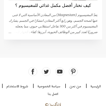
القذف لا يشعرون بالمتعة أثناء حدوثه. بينما تعترف النسبة المتبقية
كيف تختار أفضل مكمل غذائي للمغنيسيوم ؟
(19 ٪) بشعورهم بالنشوة، (ولكنها أقل من تلك التي تحدث أثناء
الإتصال الجنسي المرغوب فيه)، أو تقلصات تحت الحوض التي تحدث
يُعدّ المغنيسيوم (Magnesium) من المعادن الأساسية التي لا غنى
أثناء النشوة الجنسية. يمكن أن تؤدي...
عنها لصحة الجسم، وهو رابع أكثر المعادن انتشارًا في الجسم. يشارك
المغنيسيوم في أكثر من 300 تفاعل استقلابي حيوي، مما يجعله
ضروريًا لعدد كبير من الوظائف الحيوية، أبرزها: كفاءة الجهاز العصبي
والعضلي: يساهم في نقل الإشارات العصبية واسترخاء العضلات بعد
الانقباض. إنتاج الطاقة: يلعب دورًا مركزيًا في عمليات توليد الطاقة.
الصحة المناعية والعظام: يدعم صحة الجهاز المناعي وقوة العظام.
وظيفة القلب: يعتبر ضروريًا للحفاظ على وظيفة قلبية سليمة. هل
تعاني من نقص في المغنيسيوم؟ رغم أن المغنيسيوم يتم الحصول
عليه من الغذاء (حوالي 120 ملغ لكل 1000 سعرة حرارية)، إلا أن
حالات النقص فيه منتشرة على نطاق واسع، خاصة في ظل ظروف
الإجهاد والتوتر التي تزيد من استهلاكه. يُعتبر نقص المغنيسيوم سببًا
رئيسيًا للشعور بالإرهاق والتعب المزمن، مما يستدعي اللجوء إلى
الرئيسية
من نحن
سياسة الخصوصية
شروط الاستخدام
|
|
|
|
المكملات الغذائية في كثير من الأحيان. معايير اختيار مكمل
اتصل بنا
المغنيسيوم: التركيز والامتصاص يوجد المغنيسيوم في صورة "أملاح"
تتكون من ارتباط المغنيسيوم بعنصر آخر (مثل الكلوريد) أو بمركب
إقرأ المزيد
©
عضوي (مثل ...