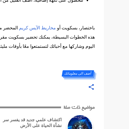
باختصار، بسكويت أو
مخاريط الآيس كريم
المحضر منز
هذه الخطوات البسيطة، يمكنك تحضير بسكويت مقرم
اليوم وشاركها مع أحبائك لتستمتعوا معًا بأوقات مليئة 
أضف الى معلوماتك
مواضيع ذات صلة
اكتشاف علمي جديد قد يفسر سر
نشأة الحياة على الأرض