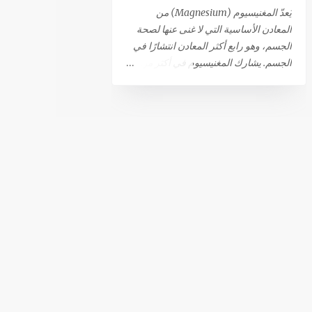
أهم أسباب القذف بدون النشوة الجنسية.
يُعدّ المغنيسيوم (Magnesium) من
من المحتمل أيضًا أن الذهاب إلى المرحاض
المعادن الأساسية التي لا غنى عنها لصحة
أو ملامسة الحشفة للملابس قد تؤدي إلى
الجسم، وهو رابع أكثر المعادن انتشارًا في
حدوث القذف التلقائي. 81٪ من الرجال
الجسم. يشارك المغنيسيوم في أكثر من
الذين يعانون من هذا النوع من القذف لا
300 تفاعل استقلابي حيوي، مما يجعله
يشعرون بالمتعة أثناء حدوثه. بينما تعترف
ضروريًا لعدد كبير من الوظائف الحيوية،
النسبة المتبقية (19 ٪) بشعورهم بالنشوة،
أبرزها: كفاءة الجهاز العصبي والعضلي:
(ولكنها أقل من تلك التي تحدث أثناء
يساهم في نقل الإشارات العصبية
الإتصال الجنسي المرغوب فيه)، أو
واسترخاء العضلات بعد الانقباض. إنتاج
تقلصات تحت الحوض التي تحدث أثناء
الطاقة: يلعب دورًا مركزيًا في عمليات توليد
النشوة الجنسية. يمكن أن تؤدي...
الطاقة. الصحة المناعية والعظام: يدعم
صحة الجهاز المناعي وقوة العظام. وظيفة
القلب: يعتبر ضروريًا للحفاظ على وظيفة
قلبية سليمة. هل تعاني من نقص في
المغنيسيوم؟ رغم أن المغنيسيوم يتم
الحصول عليه من الغذاء (حوالي 120 ملغ
لكل 1000 سعرة حرارية)، إلا أن حالات
النقص فيه منتشرة على نطاق واسع، خاصة