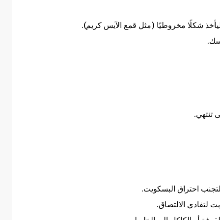
 ليأخذ شكلًا مخروطيًا (مثل قمع الآيس كريم).
سك.
 تنتهي.
لتجنب احتراق البسكويت.
ت لتفادي الالتصاق.
فة أو الكاكاو إلى الخليط.