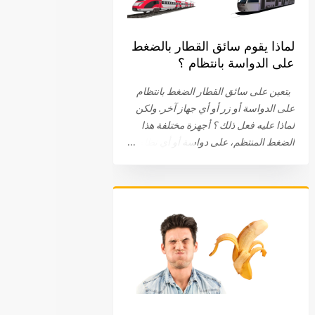
لماذا يقوم سائق القطار بالضغط
على الدواسة بانتظام ؟
يتعين على سائق القطار الضغط بانتظام
على الدواسة أو زر أو أي جهاز آخر. ولكن
لماذا عليه فعل ذلك ؟ أجهزة مختلفة هذا
الضغط المنتظم، على دواسة أو أي نظام
آخر، هو جزء من الإجراءات الروتينية التي
يجب أن يقوم بها سائق القطار. ويختلف هذا
الجهاز باختلاف الشركات . في البداية، كان
على سائق القطار الضغط والبقاء ضاغطا
على الدواسة. اليوم، يتم الضغط على
الدواسة، عند نقطة معينة، ثم الضغط عليها
مرة أخرى. في بعض الحالات، يتعين على
السائق الضغط على زر. في بعض الأحيان
يتم توصيل الجهاز بعجلة القيادة أو المقود.
طريقة لتفقد يقظة السائق أيا كان النظام أو