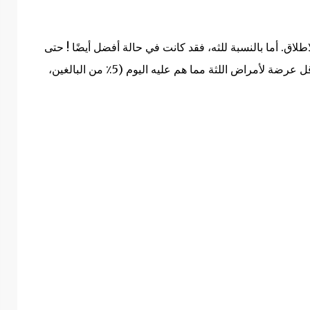
اطلاق.
أما بالنسبة للثه، فقد كانت في حالة أفضل أيضًا !
حتى
في العصر الروماني، قبل 2000 عام ، كان الناس أقل عرضة لأمراض اللثة مما هم عليه اليوم (5٪ من البالغين،