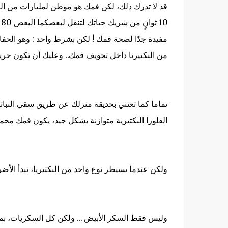
قد لا تدرك ذلك، لكن فمك هو موطن لمليارات من الكائن
10 ثوانٍ من شريك حياتك لتنقل لبعضكما البعض 80 مليون بكتيريا.
مفيدة جدًا لصحة فمك ! لكن
بشرط واحد : وهو الحفا
من البكتيريا داخل تجويف فمك.. وعليك أن تكون حريص
تماما كما تعتني بحديقة منزلك عن طريق سقي النباتا
الفلورا البكتيرية متوازنة بشكل جيد، يكون فمك م
ولكن عندما يسيطر نوع واحد من البكتيريا، تبدأ الأضر
وليس فقط السكر الأبيض ... ولكن كل السكريات، بما 