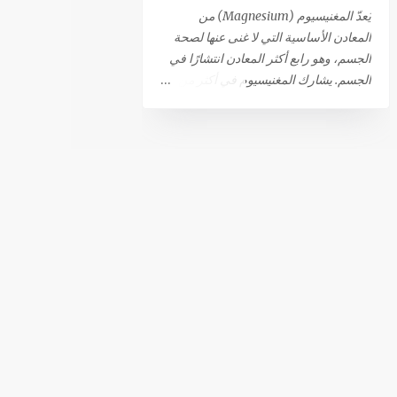
أهم أسباب القذف بدون النشوة الجنسية.
يُعدّ المغنيسيوم (Magnesium) من
من المحتمل أيضًا أن الذهاب إلى المرحاض
المعادن الأساسية التي لا غنى عنها لصحة
أو ملامسة الحشفة للملابس قد تؤدي إلى
الجسم، وهو رابع أكثر المعادن انتشارًا في
حدوث القذف التلقائي. 81٪ من الرجال
الجسم. يشارك المغنيسيوم في أكثر من
الذين يعانون من هذا النوع من القذف لا
300 تفاعل استقلابي حيوي، مما يجعله
يشعرون بالمتعة أثناء حدوثه. بينما تعترف
ضروريًا لعدد كبير من الوظائف الحيوية،
النسبة المتبقية (19 ٪) بشعورهم بالنشوة،
أبرزها: كفاءة الجهاز العصبي والعضلي:
(ولكنها أقل من تلك التي تحدث أثناء
يساهم في نقل الإشارات العصبية
الإتصال الجنسي المرغوب فيه)، أو
واسترخاء العضلات بعد الانقباض. إنتاج
تقلصات تحت الحوض التي تحدث أثناء
الطاقة: يلعب دورًا مركزيًا في عمليات توليد
النشوة الجنسية. يمكن أن تؤدي...
الطاقة. الصحة المناعية والعظام: يدعم
صحة الجهاز المناعي وقوة العظام. وظيفة
القلب: يعتبر ضروريًا للحفاظ على وظيفة
قلبية سليمة. هل تعاني من نقص في
المغنيسيوم؟ رغم أن المغنيسيوم يتم
الحصول عليه من الغذاء (حوالي 120 ملغ
لكل 1000 سعرة حرارية)، إلا أن حالات
النقص فيه منتشرة على نطاق واسع، خاصة