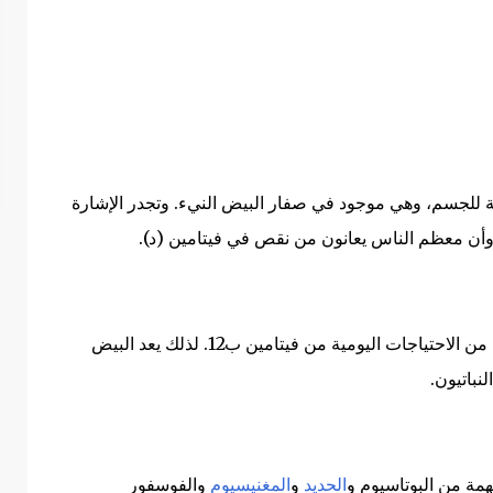
تامين (ك) وفيتامين هـ (E) : ضرورية للجسم، وهي موجود في صفار البيض النيء. وتجدر الإشارة
وأن معظم الناس يعانون من نقص في فيتامين (د).
توفر 100 غرام من صفار البيض أكثر من الحد الأدنى من الاحتياجات اليومية من فيتامين ب12. لذلك يعد البيض
لنباتيون.
همة من البوتاسيوم و
الحديد
و
المغنيسيوم
والفوسفور