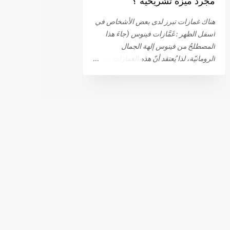
مجرد ميزة تشريحية ؟
أهم أسباب القذف بدون النشوة الجنسية.
من المحتمل أيضًا أن الذهاب إلى المرحاض
هناك غمازات تبرز لدى بعض الأشخاص في
أو ملامسة الحشفة للملابس قد تؤدي إلى
أسفل الظهر : غَمَّازات فينوس (جاءَ هذا
حدوث القذف التلقائي. 81٪ من الرجال
المصطلحُ من فينوس إلهة الجمال
الذين يعانون من هذا النوع من القذف لا
الرومانيّة، لذا يُعتقد أنّ هذه الغمازات علامةٌ
يشعرون بالمتعة أثناء حدوثه. بينما تعترف
أو دلالةٌ على الجمال. يمكنُ في الواقعِ رؤيةُ
النسبة المتبقية (19 ٪) بشعورهم بالنشوة،
هذه السمات على ظهرِ الإناث والذكور على
(ولكنها أقل من تلك التي تحدث أثناء
حدٍ سواء، لكنها أكثر شيوعًا وبروزًا عند
الإتصال الجنسي المرغوب فيه)، أو
النساء) وتَرِدُ في بعضِ المصادر باسمِ ثقوب
تقلصات تحت الحوض التي تحدث أثناء
فينوس أو غمّازات الظهر (back dimples)،
النشوة الجنسية. يمكن أن تؤدي...
وللتحديد، هناك اثنان منها. تظهر هذه
الغمازات عند التقاطع بين العجز وعظم
الورك أو عظم الحوض. ما فائدة غمّازات
الظهر ؟ من المهم الإشارة الى أن غمّازات
الظهر ليست بأي حال من الأحوال مؤشرًا
على الصحة الجيدة أو الدورة الدموية
الجيدة. وأيضا، على عكس بعض المعتقدات
السائدة، فهي لا تلعب أي دور في تسهيل