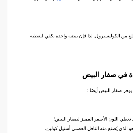
وي 100 غرام من صفار البيض أيضًا على 939 ملغ من الكوليسترول. لذا فإن بيضة واحدة تكفي لتغطية
دة في صفار البيض
يوفر صفار البيض أيضًا :
 تعطي اللون الأصفر المميز لصفار البيض؛
هو الذي يُصنع منه الناقل العصبي أستيل كولين.