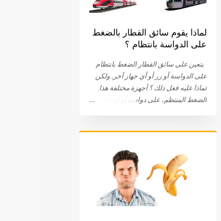
لماذا يقوم سائق القطار بالضغط
على الدواسة بانتظام ؟
يتعين على سائق القطار الضغط بانتظام
على الدواسة أو زر أو أي جهاز آخر. ولكن
لماذا عليه فعل ذلك ؟ أجهزة مختلفة هذا
الضغط المنتظم، على دواسة أو أي نظام
آخر، هو جزء من الإجراءات الروتينية التي
يجب أن يقوم بها سائق القطار. ويختلف هذا
الجهاز باختلاف الشركات . في البداية، كان
على سائق القطار الضغط والبقاء ضاغطا
على الدواسة. اليوم، يتم الضغط على
الدواسة، عند نقطة معينة، ثم الضغط عليها
مرة أخرى. في بعض الحالات، يتعين على
السائق الضغط على زر. في بعض الأحيان
يتم توصيل الجهاز بعجلة القيادة أو المقود.
طريقة لتفقد يقظة السائق أيا كان النظام أو