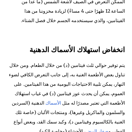
الممكن التعرض في الصيف لأشعة الشمس (ما عدا من
الساعة 12 ظهرًا حتى 4 مساءً) لزيادة مخزوننا من هذا
الفيتامين، والذي سيستخدمه الجسم خلال فصل الشتاء.
انخفاض استهلاك الأسماك الدهنية
يتم توفير حوالي ثلث فيتامين (د) من خلال الطعام. ومن خلال
تناول بعض الأطعمة الغنية به، إلى جانب التعرض الكافي لضوء
النهار، يمكن تلبية الاحتياجات اليومية من هذا الفيتامين. على
العموم، يمكن أن يحدث عوز فيتامين (د) في غياب استهلاك
الأطعمة التي تعتبر مصدرًا له مثل
الأسماك
الدهنية (السردين
والسلمون والماكريل وغيرها)، ومنتجات الألبان (خاصة تلك
الغنية بالكالسيوم وفيتامين د)، وكبد سمك القد، وبعض أنواع
الفطر، و
صفار البيض
، الأحشاء (وخاصة الكبد).