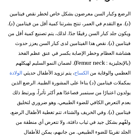
الرضع وكبار السن معرضون بشكل خاص لخطر نقص فيتامين
(د). مع التقدم ​​في العمر، تنتج بشرتنا كمية أقل من فيتامين (د).
ويكون جلد كبار السن رقيقًا جدًا. لذلك، يتم تصنيع كمية أقل من
فيتامين (د). نقص هذا الفيتامين لدى كبار السن يعزز حدوث
هشاشة العظام وخطر الإصابة بكسر في عنق عظم الفخذ
(بالإنجليزية : Femur neck)‏. لضمان النمو السليم لهيكلهم
العظمي والوقاية من
الكساح
، يتم تزويد الأطفال حديثي
الولادة
بمكملات فيتامين (د) بناءا على المشورة الطبية. الرضع الذين
يولدون اعتبارًا من سبتمبر فصاعدًا هم أكثر تأثراً، ويرتبط ذلك
بعدم التعرض الكافي للضوء الطبيعي، وهو ضروري لتخليق
فيتامين (د). وفي الخريف والشتاء، تتم تغطية الأطفال الرضع،
ولفّهم بشكل جيد في ثياب دافئة، ولا تتعرض أي منطقة من
الجلد تقريبًا للضوء الطبيعي. من جانبهم، يمكن للأطفال